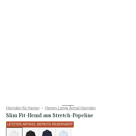
Hemden für Herren
Herren Lange Ärmel Hemden
Slim Fit-Hemd aus Stretch-Popeline
LETZTER ARTIKEL BEREITS RESERVIERT
Liste
der
Varianten