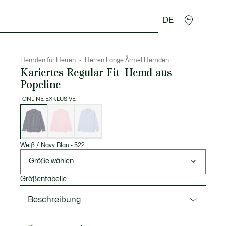
DE
Lederwaren
Sport
Krokodil-Geschenke
Second
Hemden für Herren
Herren Lange Ärmel Hemden
Kariertes Regular Fit-Hemd aus
Popeline
ONLINE EXKLUSIVE
Liste
der
Varianten
Weiß / Navy Blau
•
522
Größe wählen
Größentabelle
Beschreibung
Ref. CH2299-00