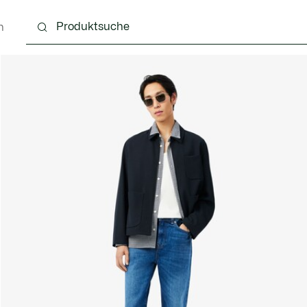
n
g
Schuhe
Accessoires
Lederwaren & Kleine 