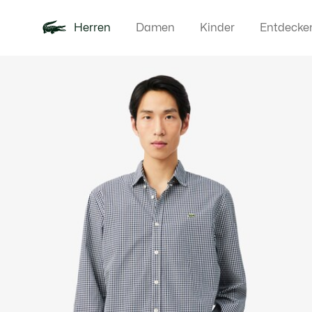
Herren
Damen
Kinder
Entdecke
Produktbildergalerie
Neu
Poloshirts
Bekleidun
Offre d'été