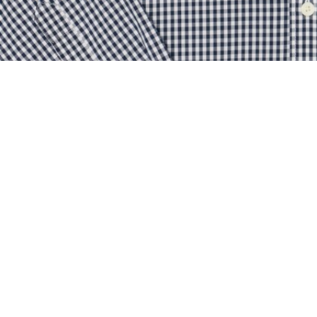
Kariertes Regular Fit-Hemd aus Popeline
Registrieren Sie sich, um
Member zu werden und von
Anfang an exklusive Vorteile zu
genießen.
E-Mail Adresse