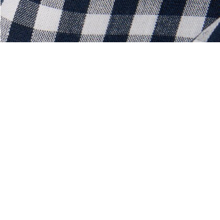
Über Lacoste
Kategorien
Lacoste Members
Herren-Kollektion
Die Lacoste Gruppe
Damen-Kollektion
Karriere
Kinder-Kollektion
Markenschutz
Herren Poloshirts
Damen Poloshirts
Schuh-Shop
Lacoste Sport