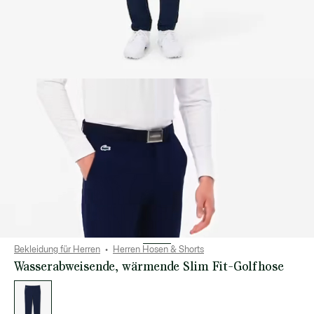
Bekleidung für Herren
Herren Hosen & Shorts
Wasserabweisende, wärmende Slim Fit-Golfhose
Liste
der
Varianten