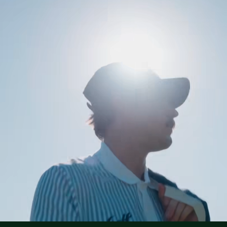
Lacoste ist bestrebt, das Produkt während des gesamten
NICHT IM TROMMELTROCKNER TROCKNEN
Herstellungsprozesses zu verfolgen. Transparenz in der
Wertschöpfungskette, Kenntnis der Lieferanten und des
BÜGELN MIT GERINGER TEMPERATUR 110
Ökosystems... kein einziger Faden wird ohne die Aufsicht
GRAD CELSIUS
des Krokodils gewebt.
NICHT CHEMISCH REINIGEN
Erfahren Sie hier mehr
TROCKNEN AUF DER WASCHELEINE