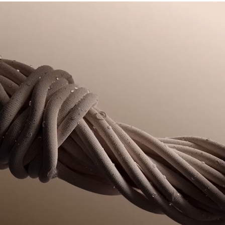
Allover-Print
NICHT IM TROMMELTROCKNER TROCKNEN
Herstellungsprozesses zu verfolgen. Transparenz in der
Farblich abgestimmtes, gesticktes Krokodil über der
Wertschöpfungskette, Kenntnis der Lieferanten und des
Gesäßtasche
BÜGELN MIT GERINGER TEMPERATUR 110
Ökosystems... kein einziger Faden wird ohne die Aufsicht
GRAD CELSIUS
des Krokodils gewebt.
NICHT CHEMISCH REINIGEN
Erfahren Sie hier mehr
TROCKNEN AUF DER WASCHELEINE