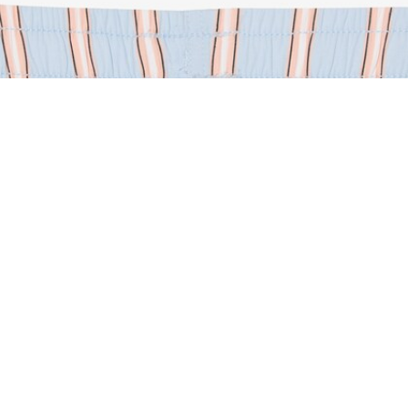
Gestreifte Shorts aus Baumwollpopeline
Registrieren Sie sich, um
Member zu werden und von
Anfang an exklusive Vorteile zu
genießen.
E-Mail Adresse