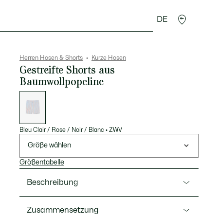
DE
Lederwaren
Sport
Krokodil-Geschenke
Second
Herren Hosen & Shorts
Kurze Hosen
Gestreifte Shorts aus
Baumwollpopeline
Liste
der
Varianten
Bleu Clair / Rose / Noir / Blanc
•
ZWV
Größe wählen
Größentabelle
Beschreibung
Ref. GH1986-00
Zusammensetzung