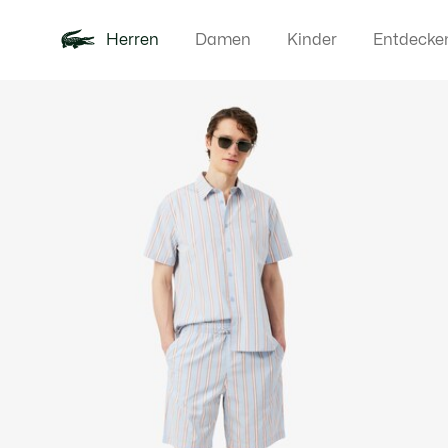
Herren
Damen
Kinder
Entdecke
Produktbildergalerie
Neu
Poloshirts
Bekleidun
Offre d'été