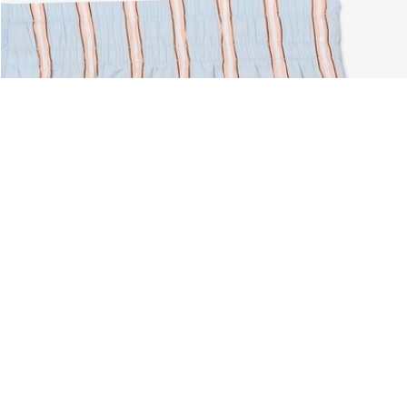
Über Lacoste
Kategorien
Lacoste Members
Herren-Kollektion
Die Lacoste Gruppe
Damen-Kollektion
Karriere
Kinder-Kollektion
Markenschutz
Herren Poloshirts
Damen Poloshirts
Schuh-Shop
Lacoste Sport