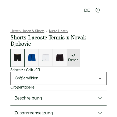
DE
Lederwaren
Sport
Krokodil-Geschenke
Second
Herren Hosen & Shorts
Kurze Hosen
Shorts Lacoste Tennis x Novak
Djokovic
Liste
der
Varianten
+2
Farben
Schwarz / Gelb
•
9FI
Größe wählen
Größentabelle
Beschreibung
Ref. GH7413-00
Zusammensetzung