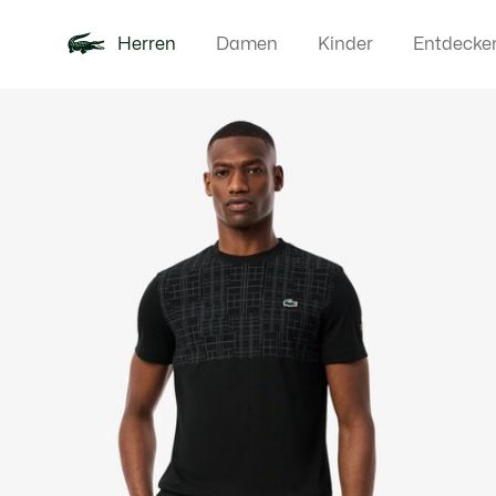
Herren
Damen
Kinder
Entdecke
Produktbildergalerie
Neu
Poloshirts
Bekleidun
Offre d'été