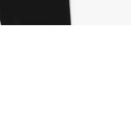
Über Lacoste
Kategorien
Lacoste Members
Herren-Kollektion
Die Lacoste Gruppe
Damen-Kollektion
Karriere
Kinder-Kollektion
Markenschutz
Herren Poloshirts
Damen Poloshirts
Schuh-Shop
Lacoste Sport