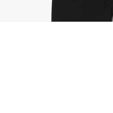
Shorts Lacoste Tennis x Novak Djokovic
Registrieren Sie sich, um
Member zu werden und von
Anfang an exklusive Vorteile zu
genießen.
E-Mail Adresse