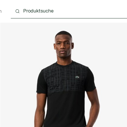
n
g
Schuhe
Accessoires
Lederwaren & Kleine 