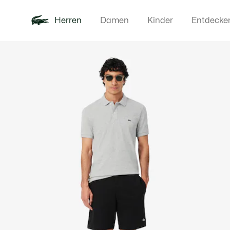
Herren
Damen
Kinder
Entdecke
Produktbildergalerie
Neu
Poloshirts
Bekleidun
Offre d'été