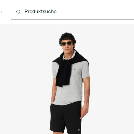
n
g
Schuhe
Accessoires
Lederwaren & Kleine 