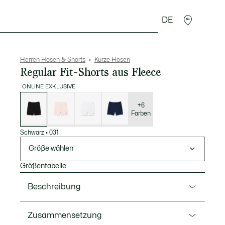
DE
Lederwaren
Sport
Krokodil-Geschenke
Second
Herren Hosen & Shorts
Kurze Hosen
Regular Fit-Shorts aus Fleece
ONLINE EXKLUSIVE
Liste
der
Varianten
+6
Farben
Schwarz
•
031
Größe wählen
Größentabelle
Beschreibung
Ref. GH9860-00
Zusammensetzung