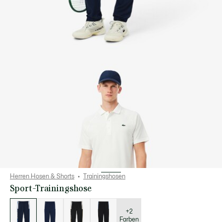
Herren Hosen & Shorts
Trainingshosen
Sport-Trainingshose
Liste
der
Varianten
+2
Farben