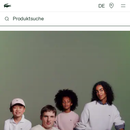
DE
Lacoste