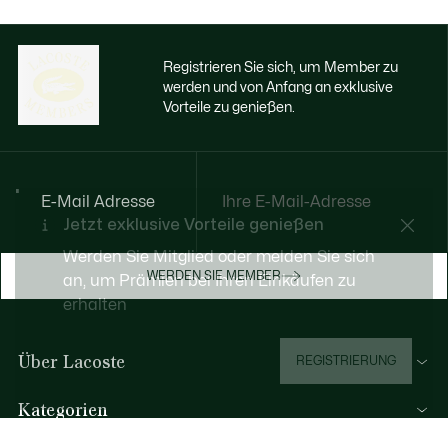
Registrieren Sie sich, um Member zu
werden und von Anfang an exklusive
Vorteile zu genießen.
E-Mail Adresse
Jetzt exklusive Vorteile genießen
Werden Sie Mitglied oder melden Sie sich
WERDEN SIE MEMBER
an, um Prämien bei Ihren Einkäufen zu
erhalten
Über Lacoste
REGISTRIERUNG
Kategorien
Herren-Kollektion