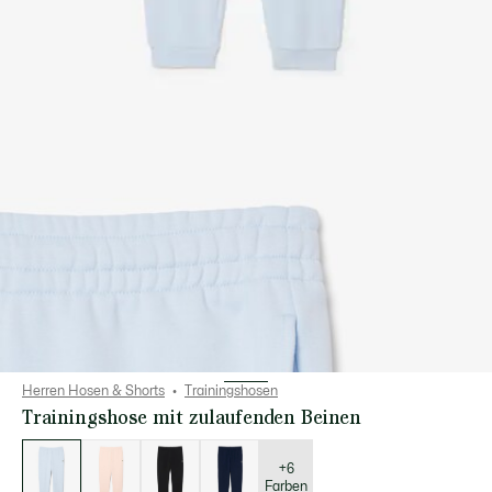
Herren Hosen & Shorts
Trainingshosen
Trainingshose mit zulaufenden Beinen
Liste
der
Varianten
+6
Farben