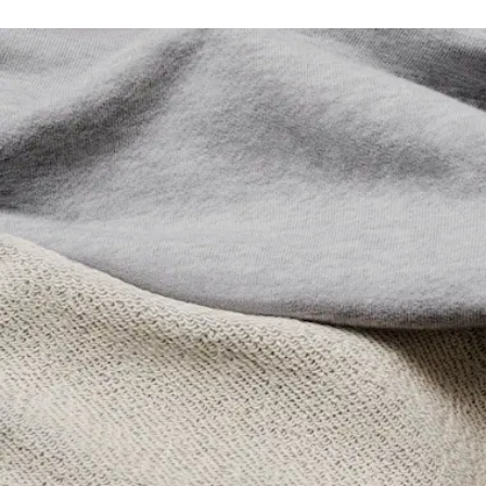
Elastischer Saum
Lacoste ist bestrebt, das Produkt während des gesamten
Innenliegender Kordelzug
NICHT IM TROMMELTROCKNER TROCKNEN
Herstellungsprozesses zu verfolgen. Transparenz in der
Aufgenähtes, gesticktes Crocodile am linken Bein
Wertschöpfungskette, Kenntnis der Lieferanten und des
BÜGELN MIT MITTLERER TEMPERATUR 150
Ökosystems... kein einziger Faden wird ohne die Aufsicht
GRAD CELSIUS
des Krokodils gewebt.
NICHT CHEMISCH REINIGEN
Erfahren Sie hier mehr
TROCKNEN AUF DER WASCHELEINE