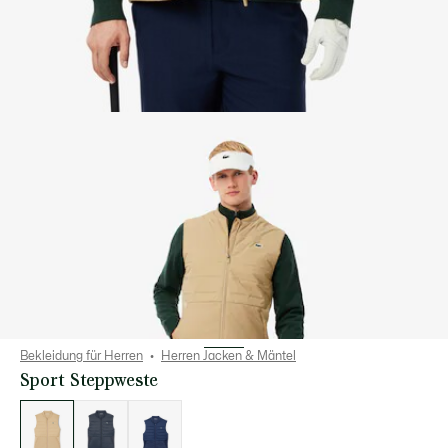
Bekleidung für Herren
Herren Jacken & Mäntel
Sport Steppweste
Liste
der
Varianten