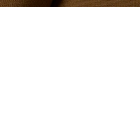
Wasserabweisende Daunenjacke mit Kapuze