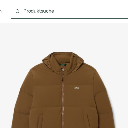
n
g
Schuhe
Accessoires
Lederwaren & Kleine 