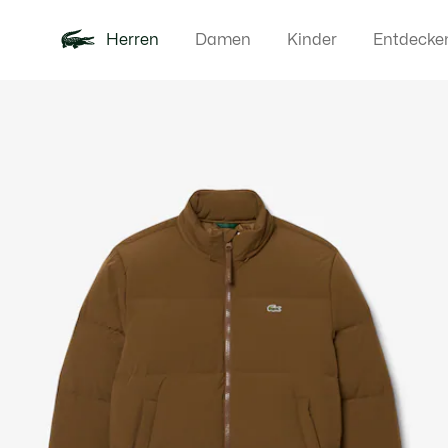
Herren
Damen
Kinder
Entdecke
Produktbildergalerie
Neu
Poloshirts
Bekleidun
Offre d'été