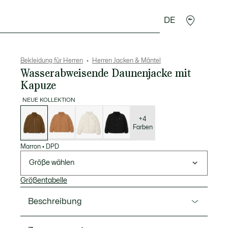
DE
Lederwaren
Sport
Krokodil-Geschenke
Second
Bekleidung für Herren
Herren Jacken & Mäntel
Wasserabweisende Daunenjacke mit
Kapuze
NEUE KOLLEKTION
Liste
der
Varianten
+4
Farben
Marron
•
DPD
Größe wählen
Größentabelle
Beschreibung
Ref. BH5154-00