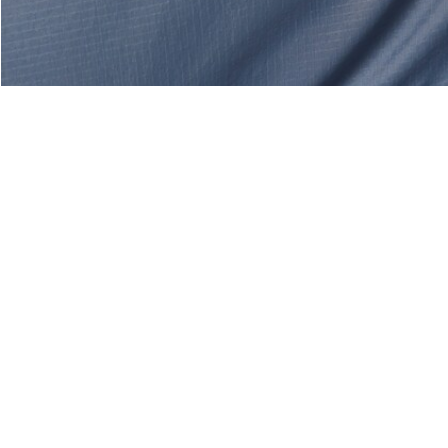
Über Lacoste
Kategorien
Lacoste Members
Herren-Kollektion
Die Lacoste Gruppe
Damen-Kollektion
Karriere
Kinder-Kollektion
Markenschutz
Herren Poloshirts
Damen Poloshirts
Schuh-Shop
Lacoste Sport