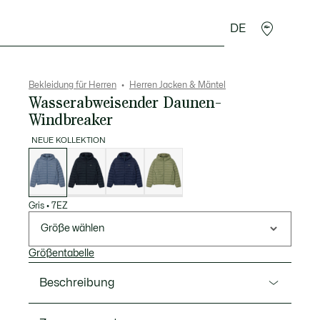
DE
Lederwaren
Sport
Krokodil-Geschenke
Second
Bekleidung für Herren
Herren Jacken & Mäntel
Wasserabweisender Daunen-
Windbreaker
NEUE KOLLEKTION
Liste
der
Varianten
Gris
•
7EZ
Größe wählen
Größentabelle
Beschreibung
Ref. BH8714-00