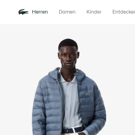
Herren
Damen
Kinder
Entdecke
Produktbildergalerie
Neu
Poloshirts
Bekleidun
Offre d'été