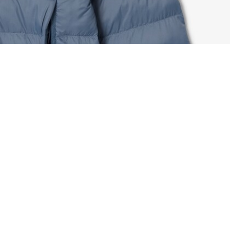
Wasserabweisender Daunen-Windbreaker
Registrieren Sie sich, um
Member zu werden und von
Anfang an exklusive Vorteile zu
genießen.
E-Mail Adresse