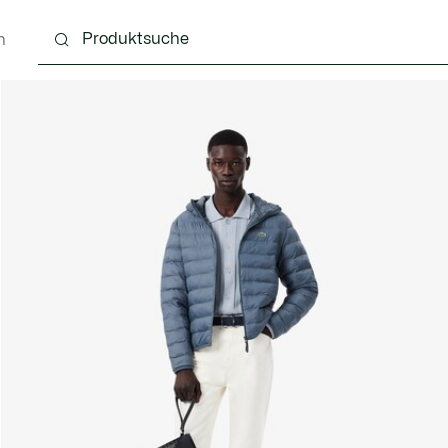
n
g
Schuhe
Accessoires
Lederwaren & Kleine 