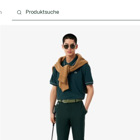
n
g
Schuhe
Accessoires
Lederwaren & Kleine 