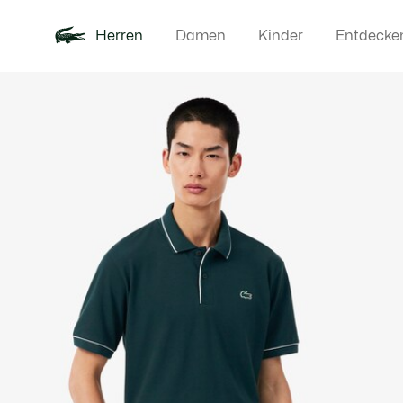
Herren
Damen
Kinder
Entdecke
Produktbildergalerie
Neu
Poloshirts
Bekleidun
Offre d'été