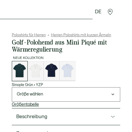
DE
Lederwaren
Sport
Krokodil-Geschenke
Second
Poloshirts für Herren
Herren Poloshirts mit kurzen Ärmeln
Golf-Polohemd aus Mini Piqué mit
Wärmeregulierung
NEUE KOLLEKTION
Liste
der
Varianten
Sinople Grün
•
YZP
Größe wählen
Größentabelle
Beschreibung
Ref. DH0281-00