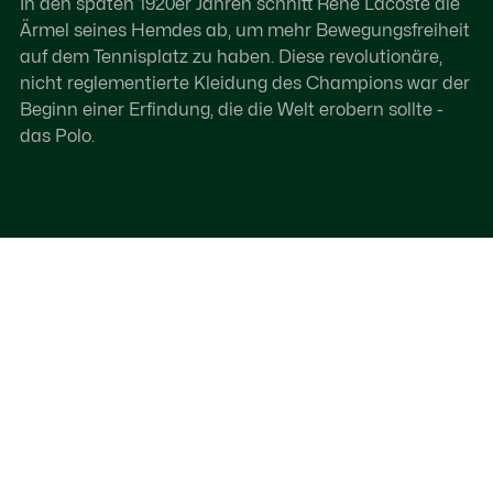
In den späten 1920er Jahren schnitt René Lacoste die
Ärmel seines Hemdes ab, um mehr Bewegungsfreiheit
auf dem Tennisplatz zu haben. Diese revolutionäre,
nicht reglementierte Kleidung des Champions war der
Beginn einer Erfindung, die die Welt erobern sollte -
das Polo.