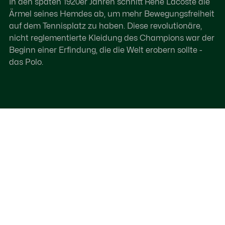
In den späten 1920er Jahren schnitt René Lacoste die
Ärmel seines Hemdes ab, um mehr Bewegungsfreiheit
auf dem Tennisplatz zu haben. Diese revolutionäre,
nicht reglementierte Kleidung des Champions war der
Beginn einer Erfindung, die die Welt erobern sollte -
das Polo.