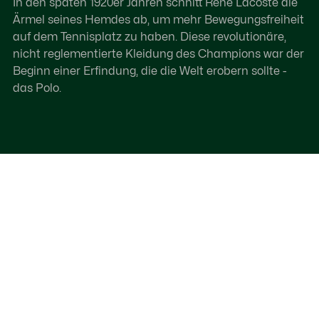
In den späten 1920er Jahren schnitt René Lacoste die
Ärmel seines Hemdes ab, um mehr Bewegungsfreiheit
auf dem Tennisplatz zu haben. Diese revolutionäre,
nicht reglementierte Kleidung des Champions war der
Beginn einer Erfindung, die die Welt erobern sollte -
das Polo.