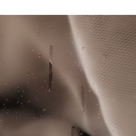
BLEICHEN NICHT ERLAUBT
Normaler, leicht taillierter, gerader Schnitt
Lacoste ist bestrebt, das Produkt während des gesamten
Ultra-Dry-Technologie, leitet Feuchtigkeit ab
NICHT IM TROMMELTROCKNER TROCKNEN
Herstellungsprozesses zu verfolgen. Transparenz in der
Logo-Streifen an den Ärmeln
Wertschöpfungskette, Kenntnis der Lieferanten und des
Exklusives Silikonkrokodil mit Landschaft auf der Brust
BÜGELN MIT GERINGER TEMPERATUR 110
Ökosystems... kein einziger Faden wird ohne die Aufsicht
GRAD CELSIUS
des Krokodils gewebt.
NICHT CHEMISCH REINIGEN
Erfahren Sie hier mehr
TROCKNEN AUF DER WASCHELEINE
Bewährte Praktiken
Waschen, Trocknen, Bügeln, Falten: Hier finden Sie alle praktischen
Pflegetipps für Ihr Lacoste-Polo nach höchsten professionellen
Standards.
Entdecken