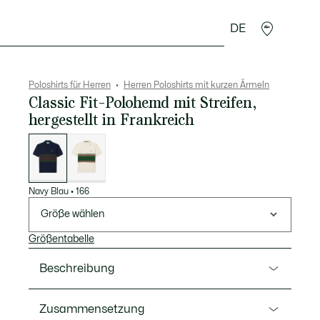
DE
Lederwaren
Sport
Krokodil-Geschenke
Second
Poloshirts für Herren
Herren Poloshirts mit kurzen Ärmeln
Classic Fit-Polohemd mit Streifen,
hergestellt in Frankreich
Liste
der
Varianten
Navy Blau
•
166
Größe wählen
Größentabelle
Beschreibung
Ref. PH5457-00
Zusammensetzung