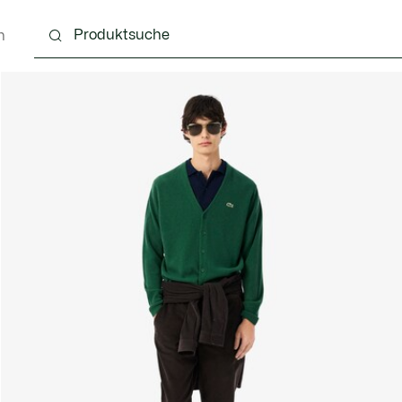
n
g
Schuhe
Accessoires
Lederwaren & Kleine 