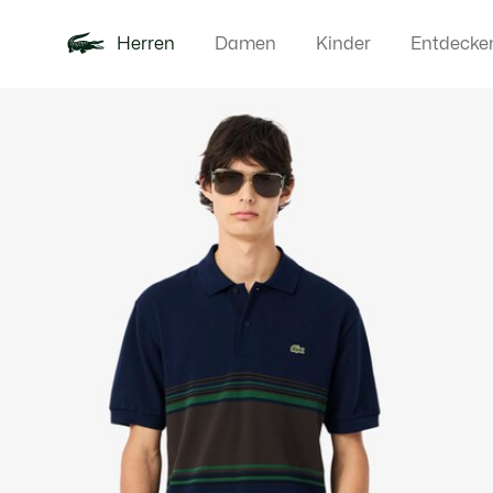
Herren
Damen
Kinder
Entdecke
Produktbildergalerie
Neu
Poloshirts
Bekleidun
Offre d'été