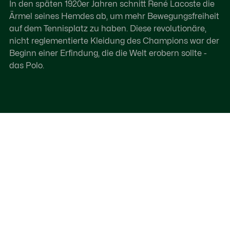
In den späten 1920er Jahren schnitt René Lacoste die
Ärmel seines Hemdes ab, um mehr Bewegungsfreiheit
auf dem Tennisplatz zu haben. Diese revolutionäre,
nicht reglementierte Kleidung des Champions war der
Beginn einer Erfindung, die die Welt erobern sollte -
das Polo.