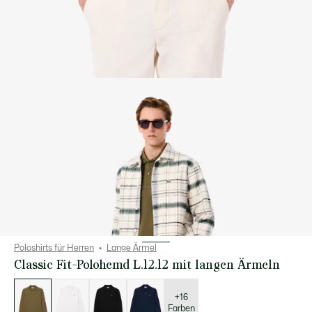
Poloshirts für Herren
Lange Ärmel
Classic Fit-Polohemd L.12.12 mit langen Ärmeln
Liste
der
Varianten
+16
Farben