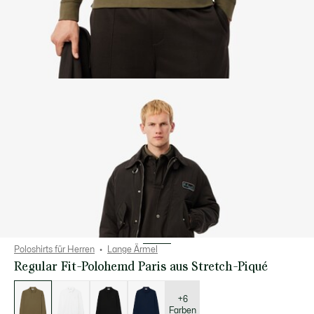
Poloshirts für Herren
Lange Ärmel
Regular Fit-Polohemd Paris aus Stretch-Piqué
Liste
der
Varianten
+6
Farben