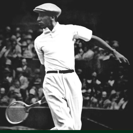
Lacoste ist bestrebt, das Produkt während des gesamten
NICHT IM TROMMELTROCKNER TROCKNEN
Herstellungsprozesses zu verfolgen. Transparenz in der
Wertschöpfungskette, Kenntnis der Lieferanten und des
BÜGELN MIT GERINGER TEMPERATUR 110
Ökosystems... kein einziger Faden wird ohne die Aufsicht
GRAD CELSIUS
des Krokodils gewebt.
NICHT CHEMISCH REINIGEN
Erfahren Sie hier mehr
TROCKNEN AUF DER WASCHELEINE
Bewährte Praktiken
Waschen, Trocknen, Bügeln, Falten: Hier finden Sie alle praktischen
Pflegetipps für Ihr Lacoste-Polo nach höchsten professionellen
Standards.
Entdecken