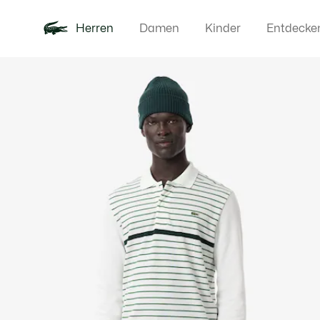
Herren
Damen
Kinder
Entdecke
Produktbildergalerie
Neu
Poloshirts
Bekleidun
Offre d'été