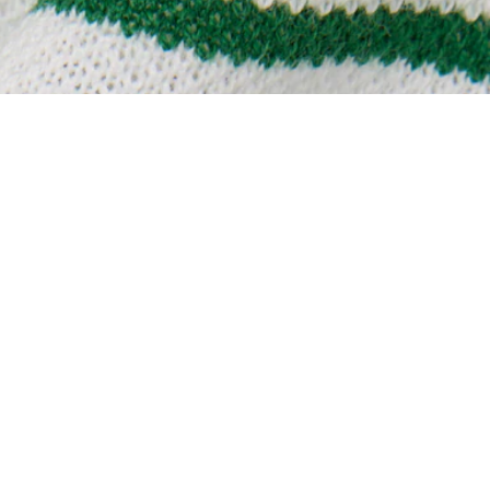
Über Lacoste
Kategorien
Lacoste Members
Herren-Kollektion
Die Lacoste Gruppe
Damen-Kollektion
Karriere
Kinder-Kollektion
Markenschutz
Herren Poloshirts
Damen Poloshirts
Schuh-Shop
Lacoste Sport