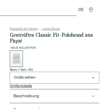
DE
Lederwaren
Sport
Krokodil-Geschenke
Second
Poloshirts für Herren
Lange Ärmel
Gestreiftes Classic Fit-Polohemd aus
Piqué
NEUE KOLLEKTION
Liste
der
Varianten
Blanc / Vert
•
4IU
Größe wählen
Größentabelle
Beschreibung
Ref. PH9776-00