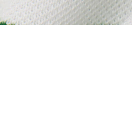
Gestreiftes Classic Fit-Polohemd aus Piqué
Registrieren Sie sich, um
Member zu werden und von
Anfang an exklusive Vorteile zu
genießen.
E-Mail Adresse