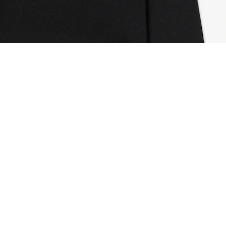
Bomberjacke aus doppelseitigem Strick mit Re
Registrieren Sie sich, um
Member zu werden und von
Anfang an exklusive Vorteile zu
genießen.
E-Mail Adresse