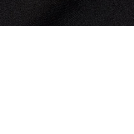
ißverschluss
Über Lacoste
Kategorien
Lacoste Members
Herren-Kollektion
Die Lacoste Gruppe
Damen-Kollektion
Karriere
Kinder-Kollektion
Markenschutz
Herren Poloshirts
Damen Poloshirts
Schuh-Shop
Lacoste Sport