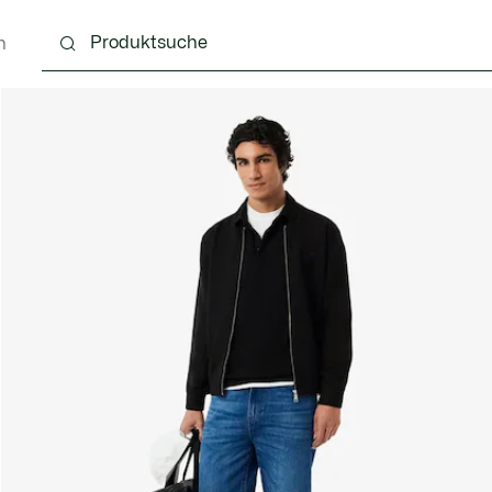
n
g
Schuhe
Accessoires
Lederwaren & Kleine 