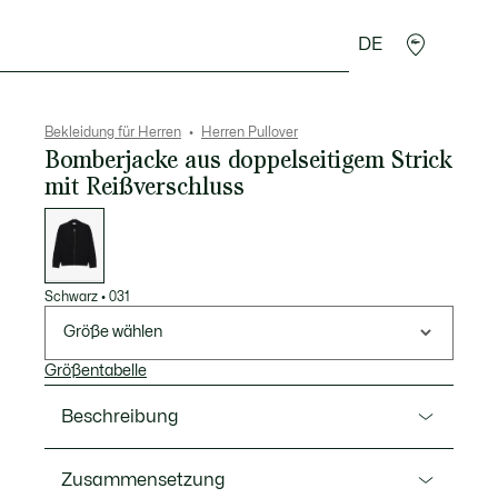
DE
Lederwaren
Sport
Krokodil-Geschenke
Second
Bekleidung für Herren
Herren Pullover
Bomberjacke aus doppelseitigem Strick
mit Reißverschluss
Liste
der
Varianten
Schwarz
•
031
Größe wählen
Größentabelle
Beschreibung
Ref. AH1024-00
Zusammensetzung