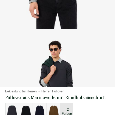
Bekleidung für Herren
Herren Pullover
Pullover aus Merinowolle mit Rundhalsausschnitt
Liste
der
Varianten
+2
Farben