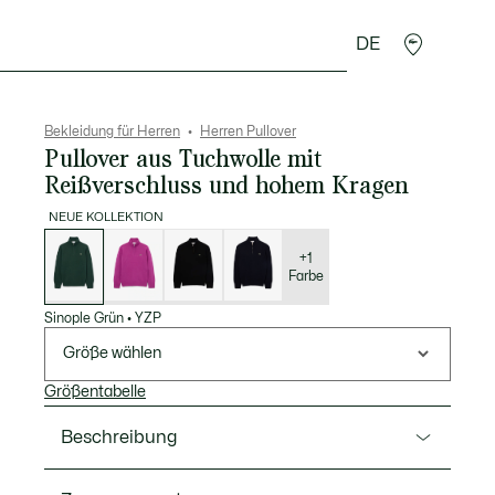
DE
Lederwaren
Sport
Krokodil-Geschenke
Second
Bekleidung für Herren
Herren Pullover
Pullover aus Tuchwolle mit
Reißverschluss und hohem Kragen
NEUE KOLLEKTION
Liste
der
Varianten
+1
Farbe
Sinople Grün
•
YZP
Größe wählen
Größentabelle
Beschreibung
Ref. AH3052-00