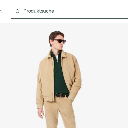
n
g
Schuhe
Accessoires
Lederwaren & Kleine 