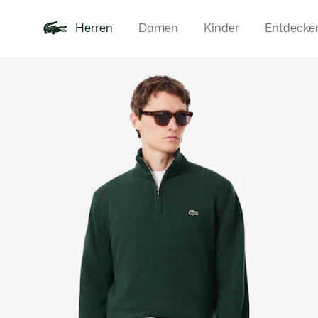
Herren
Damen
Kinder
Entdecke
Produktbildergalerie
Neu
Poloshirts
Bekleidun
Offre d'été