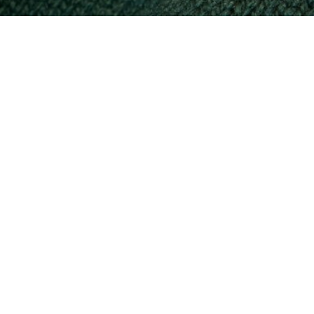
nd hohem Kragen
Wo