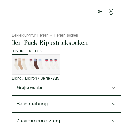
DE
Lederwaren
Sport
Krokodil-Geschenke
Second
Bekleidung für Herren
Herren socken
3er-Pack Rippstricksocken
ONLINE EXCLUSIVE
Liste
der
Varianten
Blanc / Marron / Beige
•
WIS
Größe wählen
Beschreibung
Ref. RA9191-00
Zusammensetzung
Diese drei Paar Socken aus Baumwollmischgewebe