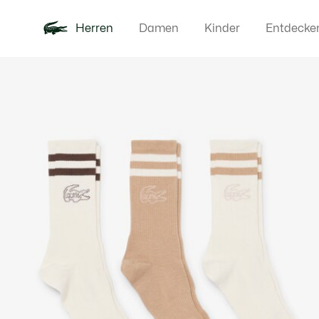
Herren
Damen
Kinder
Entdecke
Produktbildergalerie
Neu
Poloshirts
Bekleidun
Offre d'été