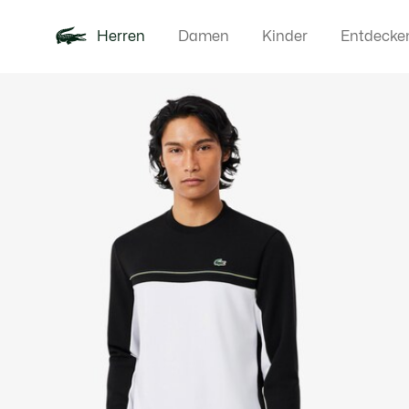
Herren
Damen
Kinder
Entdecke
Produktbildergalerie
Neu
Poloshirts
Bekleidun
Offre d'été