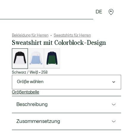
DE
Lederwaren
Sport
Krokodil-Geschenke
Second
Bekleidung für Herren
Sweatshirts für Herren
Sweatshirt mit Colorblock-Design
Liste
der
Varianten
Schwarz / Weiß
•
258
Größe wählen
Größentabelle
Beschreibung
Ref. SH0211-00
Zusammensetzung
Ein technisches, grafisches Sweatshirt von Lacoste,