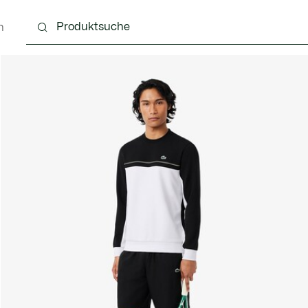
n
g
Schuhe
Accessoires
Lederwaren & Kleine 