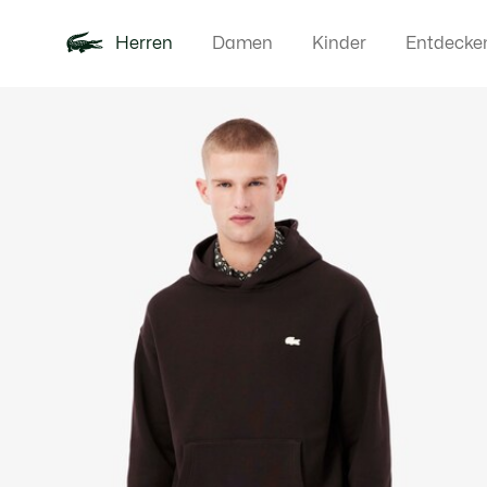
Herren
Damen
Kinder
Entdecke
Produktbildergalerie
Neu
Poloshirts
Bekleidun
Offre d'été