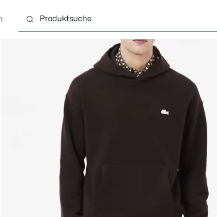
n
g
Schuhe
Accessoires
Lederwaren & Kleine 