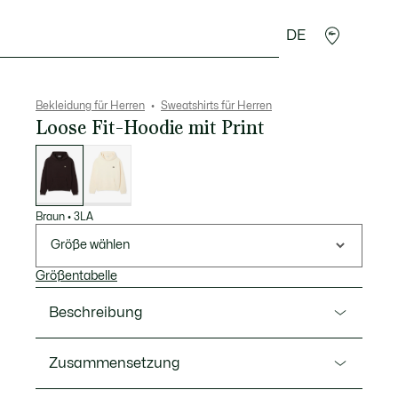
DE
Lederwaren
Sport
Krokodil-Geschenke
Second
Bekleidung für Herren
Sweatshirts für Herren
Loose Fit-Hoodie mit Print
Liste
der
Varianten
Braun
•
3LA
Größe wählen
Größentabelle
Beschreibung
Ref. SH0518-00
Zusammensetzung
Ein ikonischer Hoodie von Lacoste, dem Sportswear-