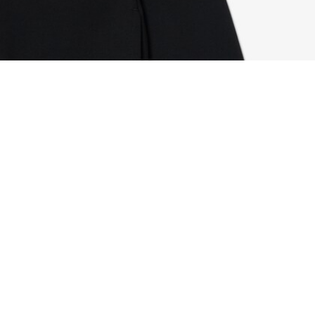
Sweatshirt aus Baumwollfleece mit Reißversch
Registrieren Sie sich, um
Member zu werden und von
Anfang an exklusive Vorteile zu
genießen.
E-Mail Adresse