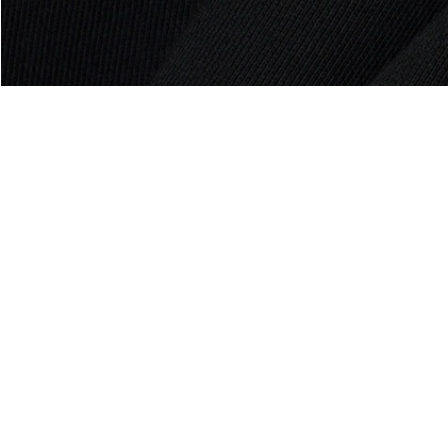
luss
Über Lacoste
Kategorien
Lacoste Members
Herren-Kollektion
Die Lacoste Gruppe
Damen-Kollektion
Karriere
Kinder-Kollektion
Markenschutz
Herren Poloshirts
Damen Poloshirts
Schuh-Shop
Lacoste Sport