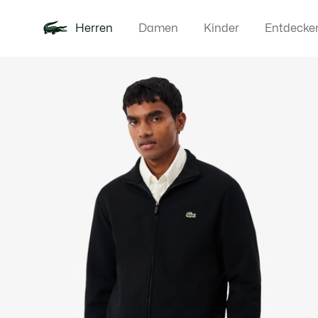
Herren
Damen
Kinder
Entdecke
Produktbildergalerie
Neu
Poloshirts
Bekleidun
Offre d'été