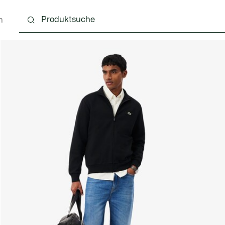
n
g
Schuhe
Accessoires
Lederwaren & Kleine 