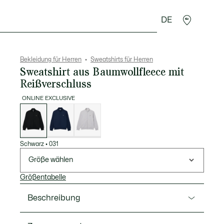
DE
Lederwaren
Sport
Krokodil-Geschenke
Second
Bekleidung für Herren
Sweatshirts für Herren
Sweatshirt aus Baumwollfleece mit
Reißverschluss
ONLINE EXCLUSIVE
Liste
der
Varianten
Schwarz
•
031
Größe wählen
Größentabelle
Beschreibung
Ref. SH2195-00