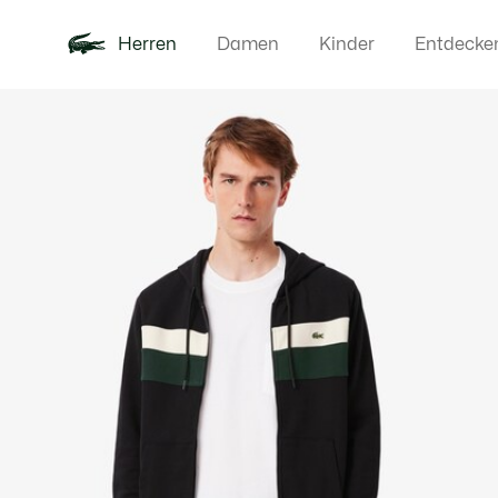
Herren
Damen
Kinder
Entdecke
Produktbildergalerie
Neu
Poloshirts
Bekleidun
Offre d'été