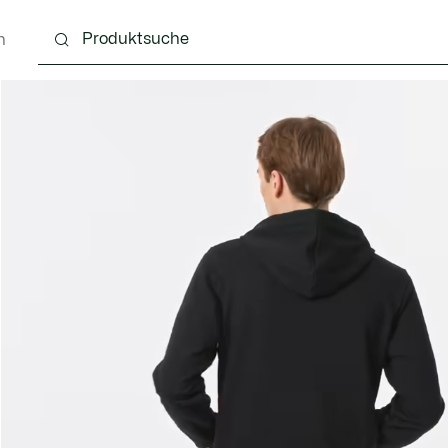
n
g
Schuhe
Accessoires
Lederwaren & Kleine 