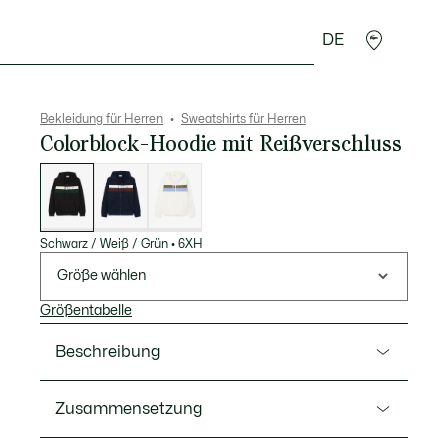
DE
Lederwaren
Sport
Krokodil-Geschenke
Second
Bekleidung für Herren
Sweatshirts für Herren
Colorblock-Hoodie mit Reißverschluss
Liste
der
Varianten
Schwarz / Weiß / Grün
•
6XH
Größe wählen
Größentabelle
Beschreibung
Ref. SH5913-00
Zusammensetzung
Dieser Hoodie mit Reißverschluss von Lacoste, dem