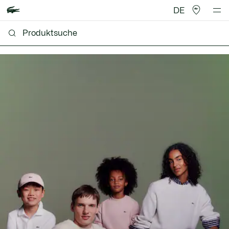
DE
Lacoste