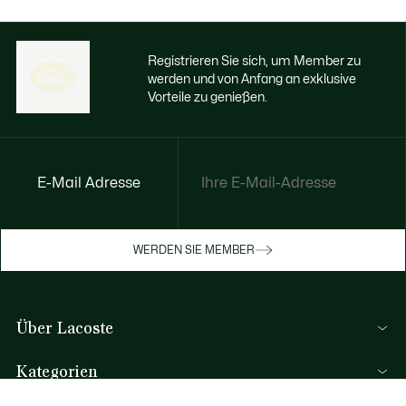
Registrieren Sie sich, um Member zu
werden und von Anfang an exklusive
Vorteile zu genießen.
E-Mail Adresse
Jetzt exklusive Vorteile genießen
Werden Sie Mitglied oder melden Sie sich
WERDEN SIE MEMBER
an, um Prämien bei Ihren Einkäufen zu
erhalten
Über Lacoste
REGISTRIERUNG
Kategorien
Herren-Kollektion