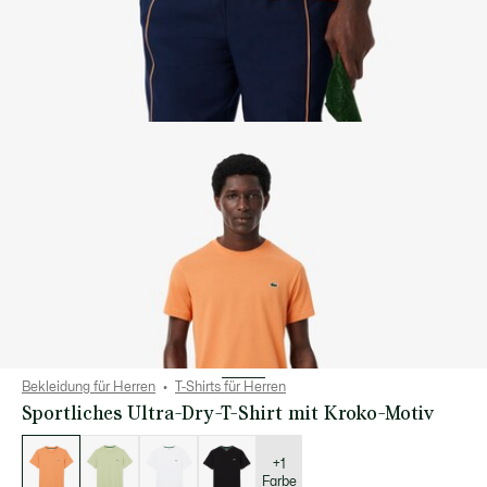
Bekleidung für Herren
T-Shirts für Herren
Sportliches Ultra-Dry-T-Shirt mit Kroko-Motiv
Liste
der
Varianten
+1
Farbe