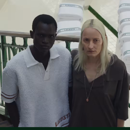
Aufgesticktes Krokodil auf der Brust
Lacoste ist bestrebt, das Produkt während des gesamten
NICHT IM TROMMELTROCKNER TROCKNEN
Herstellungsprozesses zu verfolgen. Transparenz in der
Wertschöpfungskette, Kenntnis der Lieferanten und des
BÜGELN MIT MITTLERER TEMPERATUR 150
Ökosystems... kein einziger Faden wird ohne die Aufsicht
GRAD CELSIUS
des Krokodils gewebt.
NICHT CHEMISCH REINIGEN
Erfahren Sie hier mehr
TROCKNEN AUF DER WASCHELEINE