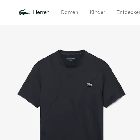
Herren
Damen
Kinder
Entdecke
Produktbildergalerie
Neu
Poloshirts
Bekleidun
Offre d'été