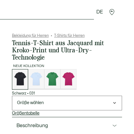
DE
Lederwaren
Sport
Krokodil-Geschenke
Second
Bekleidung für Herren
T-Shirts für Herren
Tennis-T-Shirt aus Jacquard mit
Kroko-Print und Ultra-Dry-
Technologie
NEUE KOLLEKTION
Liste
der
Varianten
Schwarz
•
031
Größe wählen
Größentabelle
Beschreibung