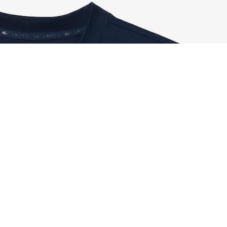
T-Shirt mit traditioneller Grafik und Ultra Dry-
Registrieren Sie sich, um
Member zu werden und von
Anfang an exklusive Vorteile zu
genießen.
E-Mail Adresse