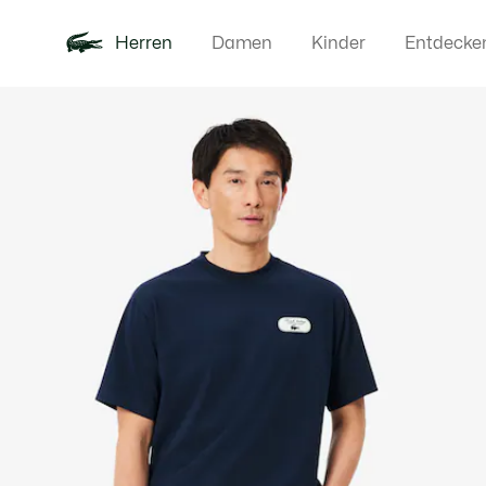
Herren
Damen
Kinder
Entdecke
Produktbildergalerie
Neu
Poloshirts
Bekleidun
Offre d'été