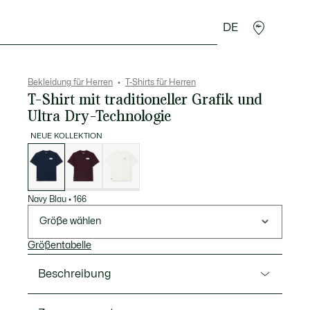
DE
Lederwaren
Sport
Krokodil-Geschenke
Second
Bekleidung für Herren
T-Shirts für Herren
T-Shirt mit traditioneller Grafik und
Ultra Dry-Technologie
NEUE KOLLEKTION
Liste
der
Varianten
Navy Blau
•
166
Größe wählen
Größentabelle
Beschreibung
Ref. TH6729-00