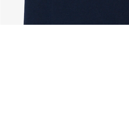
Technologie
Über Lacoste
Kategorien
Lacoste Members
Herren-Kollektion
Die Lacoste Gruppe
Damen-Kollektion
Karriere
Kinder-Kollektion
Markenschutz
Herren Poloshirts
Damen Poloshirts
Schuh-Shop
Lacoste Sport