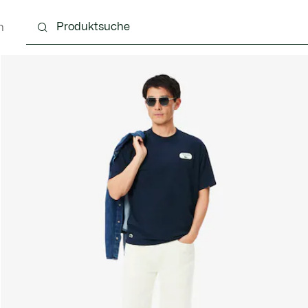
n
g
Schuhe
Accessoires
Lederwaren & Kleine 