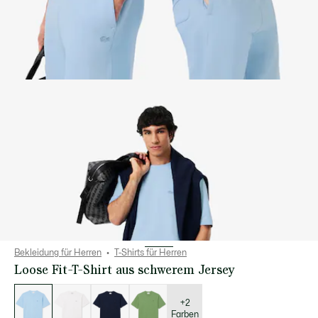
Bekleidung für Herren
T-Shirts für Herren
Loose Fit-T-Shirt aus schwerem Jersey
Liste
der
Varianten
+2
Farben