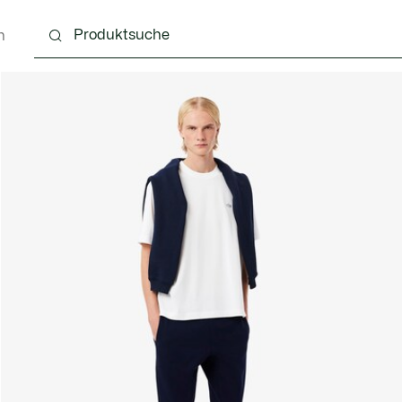
n
g
Schuhe
Accessoires
Lederwaren & Kleine 