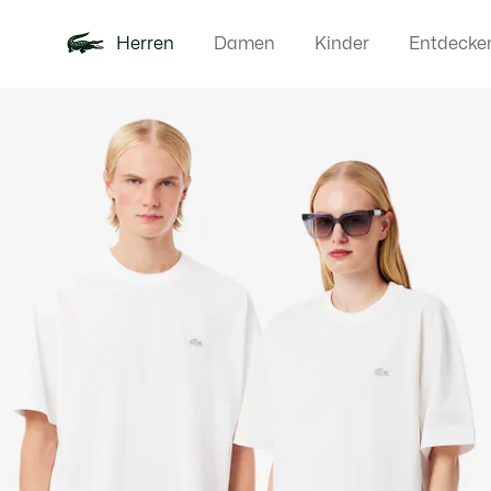
Herren
Damen
Kinder
Entdecke
Produktbildergalerie
Neu
Poloshirts
Bekleidun
Offre d'été