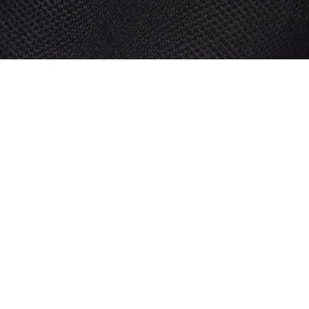
Über Lacoste
Kategorien
Lacoste Members
Herren-Kollektion
Die Lacoste Gruppe
Damen-Kollektion
Karriere
Kinder-Kollektion
Markenschutz
Herren Poloshirts
Damen Poloshirts
Schuh-Shop
Lacoste Sport