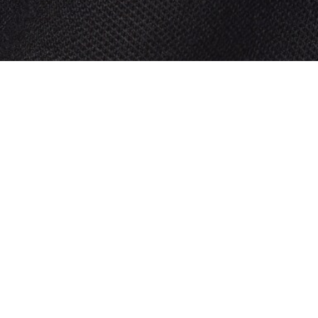
T-Shirt aus Piqué mit Jacquard-Branding
Registrieren Sie sich, um
Member zu werden und von
Anfang an exklusive Vorteile zu
genießen.
E-Mail Adresse