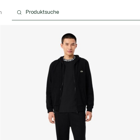
n
g
Schuhe
Accessoires
Lederwaren & Kleine 