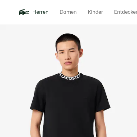
Herren
Damen
Kinder
Entdecke
Produktbildergalerie
Neu
Poloshirts
Bekleidun
Offre d'été