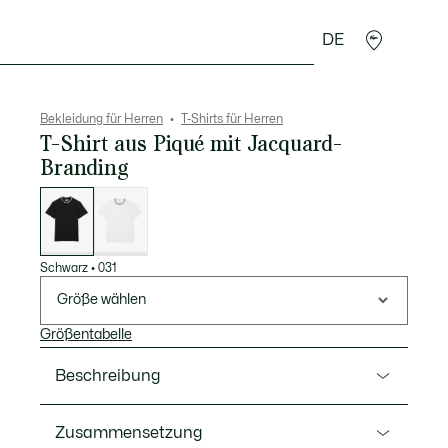
DE
Lederwaren
Sport
Krokodil-Geschenke
Second
Bekleidung für Herren
T-Shirts für Herren
T-Shirt aus Piqué mit Jacquard-
Branding
Liste
der
Varianten
Schwarz
•
031
Größe wählen
Größentabelle
Beschreibung
Ref. TH9582-00
Zusammensetzung