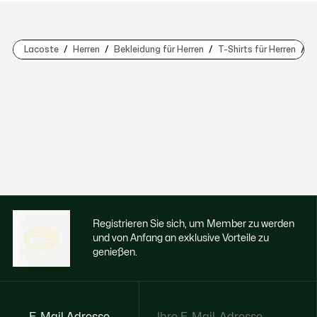
Lacoste
Herren
Bekleidung für Herren
T-Shirts für Herren
T
Registrieren Sie sich, um Member zu werden
und von Anfang an exklusive Vorteile zu
genießen.