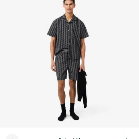
Erfahren Sie hier mehr
Aus hygienischen Gründen können Unterwäsche und
Socken nur zurückgegeben werden, wenn die
Originalverpackung, Etiketten und der Kunststoffschutz
unversehrt und ungeöffnet sind