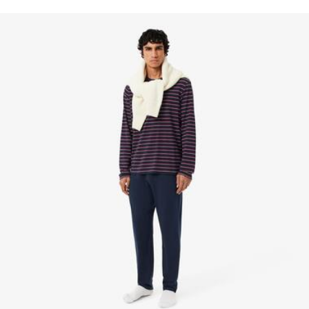
NICHT BÜGELN
des Krokodils gewebt.
NICHT CHEMISCH REINIGEN
Erfahren Sie hier mehr
TROCKNEN AUF DER WASCHELEINE