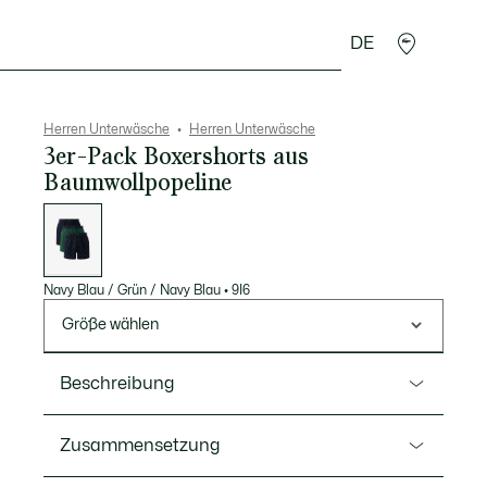
DE
Lederwaren
Sport
Krokodil-Geschenke
Second
Herren Unterwäsche
Herren Unterwäsche
3er-Pack Boxershorts aus
Baumwollpopeline
Liste
der
Varianten
Navy Blau / Grün / Navy Blau
•
9I6
Größe wählen
Beschreibung
Ref. 7H4961-00
Zusammensetzung
Klassisch. Modern. Diese drei Trunks aus weicher