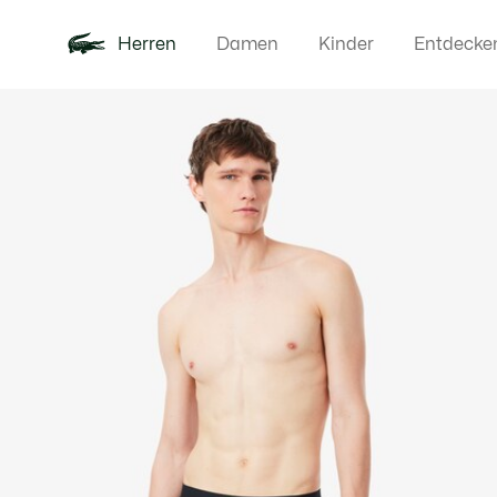
Herren
Damen
Kinder
Entdecke
Produktbildergalerie
Neu
Poloshirts
Bekleidun
Offre d'été