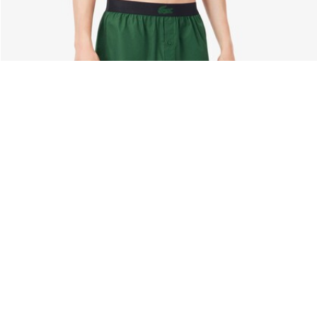
Über Lacoste
Kategorien
Lacoste Members
Herren-Kollektion
Die Lacoste Gruppe
Damen-Kollektion
Karriere
Kinder-Kollektion
Markenschutz
Herren Poloshirts
Damen Poloshirts
Schuh-Shop
Lacoste Sport