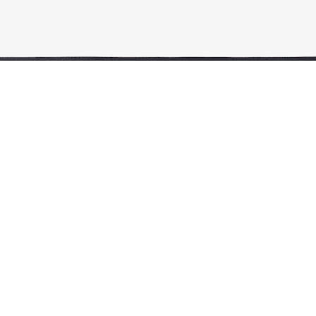
3er-Pack Boxershorts aus Baumwollpopeline
Registrieren Sie sich, um
Member zu werden und von
Anfang an exklusive Vorteile zu
genießen.
E-Mail Adresse