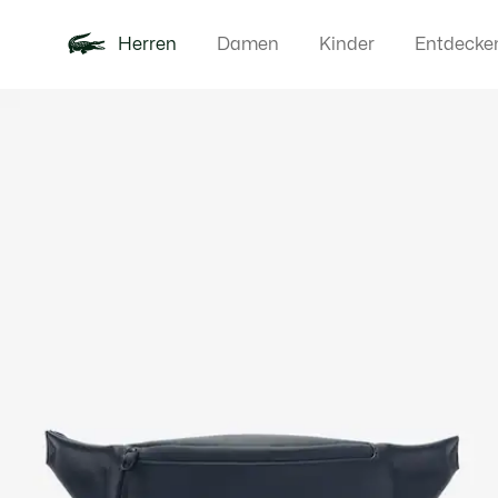
Herren
Damen
Kinder
Entdecke
Produktbildergalerie
Neu
Poloshirts
Bekleidun
Offre d'été