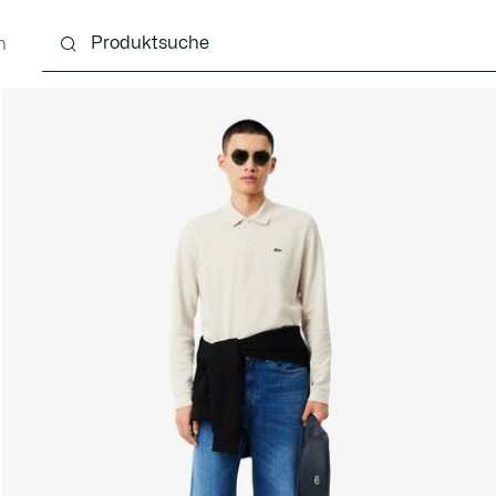
n
g
Schuhe
Accessoires
Lederwaren & Kleine 