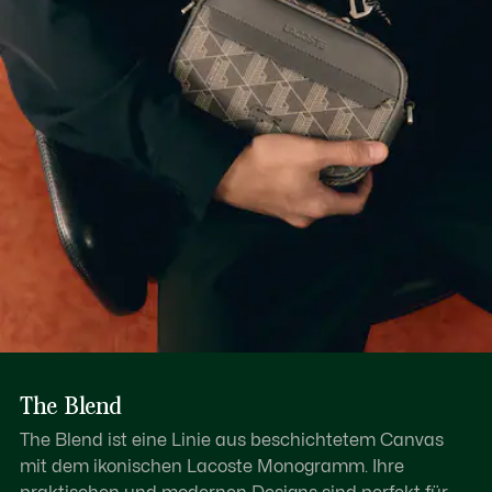
Verstellbarer Schultergurt: 11,8″–39,4″ / 30–100 cm
Erfahren Sie hier mehr
Außenmaterial: 2 Taschen mit Reißverschluss, 1 flache
Tasche
1 flaches Innenfach
The Blend
The Blend ist eine Linie aus beschichtetem Canvas
mit dem ikonischen Lacoste Monogramm. Ihre