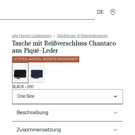
DE
Lederwaren
Sport
Krokodil-Geschenke
Second
alle Herren Lederwaren
Geldbörsen & Kleinlederwaren
Tasche mit Reißverschluss Chantaco
aus Piqué-Leder
LETZTER ARTIKEL BEREITS RESERVIERT
Liste
der
Varianten
BLACK
•
000
One Size
Beschreibung
Ref. NH2922CE
Zusammensetzung