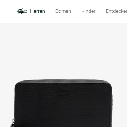
Herren
Damen
Kinder
Entdecke
Produktbildergalerie
Neu
Poloshirts
Bekleidun
Offre d'été