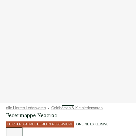
alle Herren Lederwaren
Geldbörsen & Kleinlederwaren
Federmappe Neocroc
LETZTER ARTIKEL BEREITS RESERVIERT
ONLINE EXKLUSIVE
Liste
der
Varianten