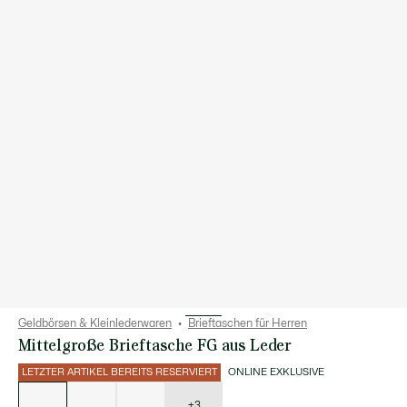
Geldbörsen & Kleinlederwaren
Brieftaschen für Herren
Mittelgroße Brieftasche FG aus Leder
LETZTER ARTIKEL BEREITS RESERVIERT
ONLINE EXKLUSIVE
Liste
der
Varianten
+3