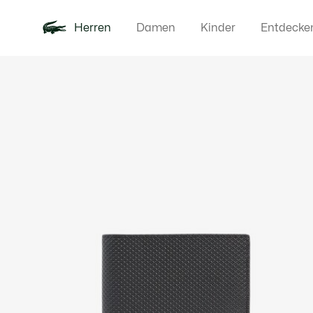
Herren
Damen
Kinder
Entdecke
Produktbildergalerie
Neu
Poloshirts
Bekleidun
Offre d'été