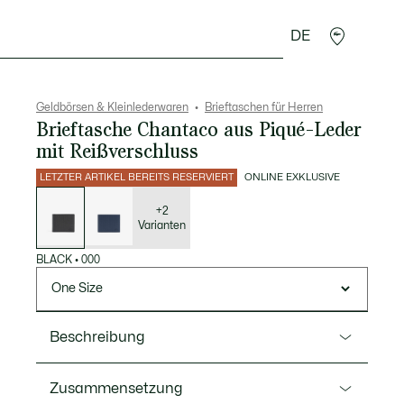
DE
Lederwaren
Sport
Krokodil-Geschenke
Second
Geldbörsen & Kleinlederwaren
Brieftaschen für Herren
Brieftasche Chantaco aus Piqué-Leder
mit Reißverschluss
LETZTER ARTIKEL BEREITS RESERVIERT
ONLINE EXKLUSIVE
Liste
der
Varianten
+2
Varianten
BLACK
•
000
One Size
Beschreibung
Ref. NH2826CE
Zusammensetzung