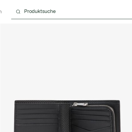
n
g
Schuhe
Accessoires
Lederwaren & Kleine 