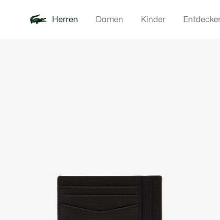
Herren
Damen
Kinder
Entdecke
Produktbildergalerie
Neu
Poloshirts
Bekleidun
Offre d'été