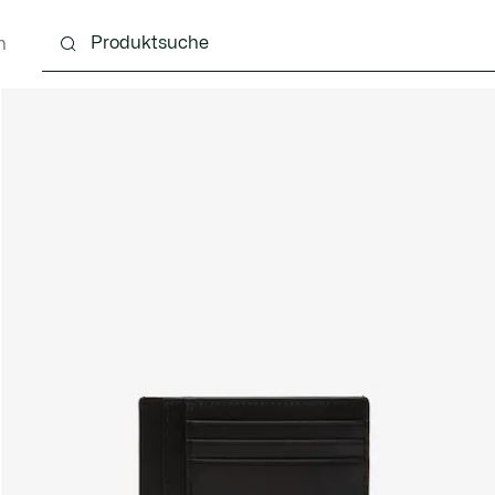
n
g
Schuhe
Accessoires
Lederwaren & Kleine 